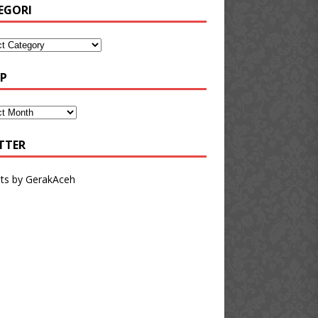
EGORI
IP
TTER
ts by GerakAceh