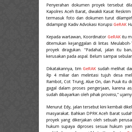
Penyerahan dokumen proyek tersebut dil
Kapolres Aceh Barat, diwakili Kasat Reskrim
termasuk foto dan dokumen turut dilampir
didampingi Kadiv Advokasi Korupsi
GeRAK
Ha
Kepada wartawan, Koordinator
GeRAK
itu m
ditemukan kejanggalan di lintas Meulaboh-T
proyek diragukan. “Padahal, jalan itu b
kerusakan pada aspal. Belum sampai sebulan
Dikatakannya, tim
GeRAK
sudah melihat da
Rp 4 miliar dan melintasi tujuh desa me
Rambot, Cot Trung, Alue On, dan Puuk itu dir
gagal dalam proses pengerjaan, karena as
sudah dibayarkan oleh pihak provinsi,” ujarny
Menurut Edy, jalan tersebut kini kembali di
masyarakat. Bahkan DPRK Aceh Barat sudah
proyek yang dikerjakan oleh sebuah perusa
hukum supaya diproses sesuai hukum yang 