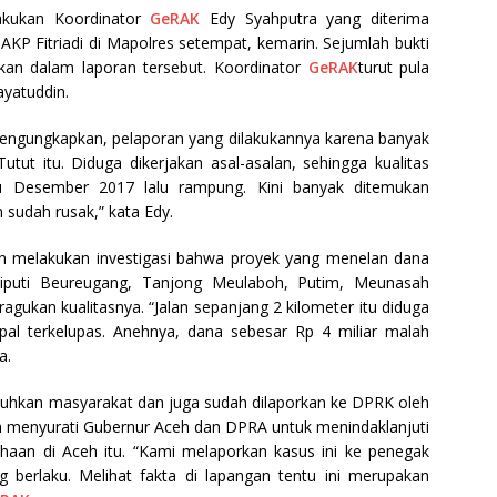
akukan Koordinator
GeRAK
Edy Syahputra yang diterima
 AKP Fitriadi di Mapolres setempat, kemarin. Sejumlah bukti
kan dalam laporan tersebut. Koordinator
GeRAK
turut pula
yatuddin.
engungkapkan, pelaporan yang dilakukannya karena banyak
utut itu. Diduga dikerjakan asal-asalan, sehingga kualitas
aru Desember 2017 lalu rampung. Kini banyak ditemukan
 sudah rusak,” kata Edy.
n melakukan investigasi bahwa proyek yang menelan dana
liputi Beureugang, Tanjong Meulaboh, Putim, Meunasah
agukan kualitasnya. “Jalan sepanjang 2 kilometer itu diduga
pal terkelupas. Anehnya, dana sebesar Rp 4 miliar malah
a.
keluhkan masyarakat dan juga sudah dilaporkan ke DPRK oleh
 menyurati Gubernur Aceh dan DPRA untuk menindaklanjuti
haan di Aceh itu. “Kami melaporkan kasus ini ke penegak
berlaku. Melihat fakta di lapangan tentu ini merupakan