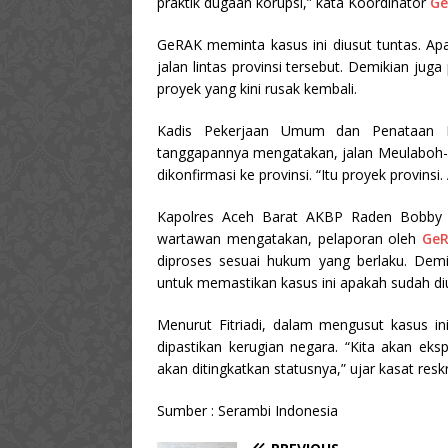
praktik dugaan korupsi,” kata Koordinator
Ge
GeRAK meminta kasus ini diusut tuntas. Ap
jalan lintas provinsi tersebut. Demikian ju
proyek yang kini rusak kembali.
Kadis Pekerjaan Umum dan Penataan R
tanggapannya mengatakan, jalan Meulaboh-T
dikonfirmasi ke provinsi. “Itu proyek provin
Kapolres Aceh Barat AKBP Raden Bobby Ar
wartawan mengatakan, pelaporan oleh
Ge
diproses sesuai hukum yang berlaku. Demi
untuk memastikan kasus ini apakah sudah dius
Menurut Fitriadi, dalam mengusut kasus ini
dipastikan kerugian negara. “Kita akan eks
akan ditingkatkan statusnya,” ujar kasat resk
Sumber : Serambi Indonesia