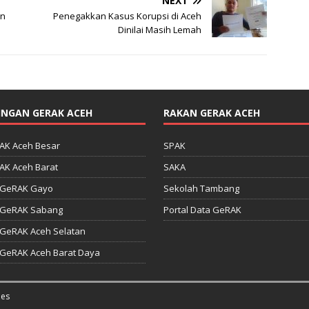
NEXT
an
Penegakkan Kasus Korupsi di Aceh
Dinilai Masih Lemah
INGAN GERAK ACEH
RAKAN GERAK ACEH
AK Aceh Besar
SPAK
AK Aceh Barat
SAKA
 GeRAK Gayo
Sekolah Tambang
 GeRAK Sabang
Portal Data GeRAK
 GeRAK Aceh Selatan
 GeRAK Aceh Barat Daya
es