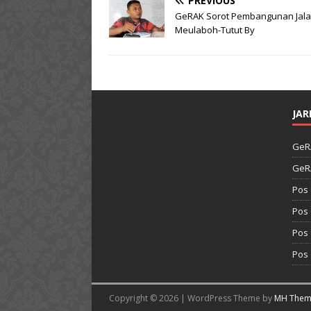
PREVIOUS
GeRAK Sorot Pembangunan Jal
Meulaboh-Tutut By
JAR
GeR
GeR
Pos
Pos
Pos
Pos
Copyright © 2026 | WordPress Theme by
MH Them