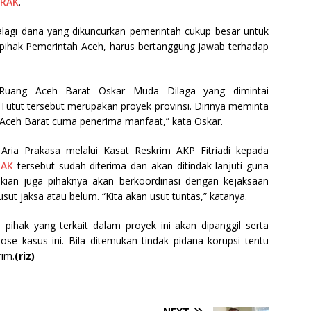
RAK
.
alagi dana yang dikuncurkan pemerintah cukup besar untuk
ga pihak Pemerintah Aceh, harus bertanggung jawab terhadap
uang Aceh Barat Oskar Muda Dilaga yang dimintai
utut tersebut merupakan proyek provinsi. Dirinya meminta
si. Aceh Barat cuma penerima manfaat,” kata Oskar.
ia Prakasa melalui Kasat Reskrim AKP Fitriadi kepada
RAK
tersebut sudah diterima dan akan ditindak lanjuti guna
kian juga pihaknya akan berkoordinasi dengan kejaksaan
ut jaksa atau belum. “Kita akan usut tuntas,” katanya.
 pihak yang terkait dalam proyek ini akan dipanggil serta
pose kasus ini. Bila ditemukan tindak pidana korupsi tentu
rim.
(riz)