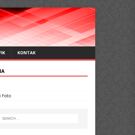
FIK
KONTAK
IA
o
i Foto