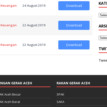
KAT
 Keuangan
24 August 2019
Download
 Keuangan
22 August 2019
Download
ARS
 Keuangan
22 August 2019
Download
TWI
Twee
INGAN GERAK ACEH
RAKAN GERAK ACEH
AK Aceh Besar
SPAK
AK Aceh Barat
SAKA