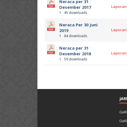
Neraca per 31
Laporan
Desember 2017
1
45 downloads
Neraca Per 30 Juni
Laporan
2019
1
84 downloads
Neraca per 31
Laporan
Desember 2018
1
59 downloads
JAR
GeR
GeR