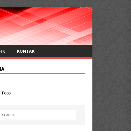
FIK
KONTAK
IA
o
i Foto