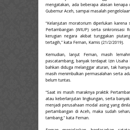
mengatakan, ada beberapa alasan kenapa mo
Gubernur Aceh, sampai masalah pengelolaan 
“Kelanjutan moratorium diperlukan karena 
Pertambangan (WIUP) serta sinkronisasi 
kerugian negara akibat tunggakan piut
tertagih,” kata Fernan, Kamis (21/2/2019).
Kemudian, lanjut Fernan, masih lemah
pascatambang, banyak terdapat Izin Usaha 
bahkan diduga melanggar aturan, tak hanya 
masih menimbulkan permasalahan serta ad
belum tuntas.
“Saat ini masih maraknya praktik Pertamb
atau keberlanjutan lingkungan, serta ban
menjadi perusahaan modal asing yang dinila
pertambangan di Aceh, maka sudah seharu
tambang,” kata Fernan.
Fernan menjelaskan, berdasarkan cata