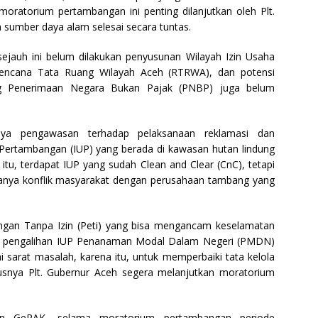
ratorium pertambangan ini penting dilanjutkan oleh Plt.
sumber daya alam selesai secara tuntas.
sejauh ini belum dilakukan penyusunan Wilayah Izin Usaha
Rencana Tata Ruang Wilayah Aceh (RTRWA), dan potensi
ang Penerimaan Negara Bukan Pajak (PNBP) juga belum
nya pengawasan terhadap pelaksanaan reklamasi dan
Pertambangan (IUP) yang berada di kawasan hutan lindung
itu, terdapat IUP yang sudah Clean and Clear (CnC), tetapi
anya konflik masyarakat dengan perusahaan tambang yang
angan Tanpa Izin (Peti) yang bisa mengancam keselamatan
yak pengalihan IUP Penanaman Modal Dalam Negeri (PMDN)
i sarat masalah, karena itu, untuk memperbaiki tata kelola
snya Plt. Gubernur Aceh segera melanjutkan moratorium
tan GeRAK, selama moratorium pertambangan periode