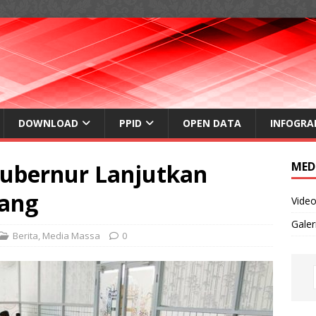
DOWNLOAD
PPID
OPEN DATA
INFOGRA
Gubernur Lanjutkan
MED
ang
Vide
Galer
Berita
,
Media Massa
0