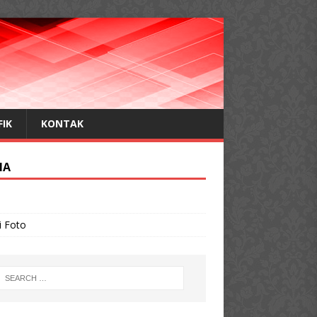
FIK
KONTAK
IA
o
i Foto