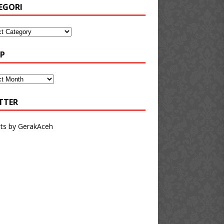
EGORI
IP
TTER
ts by GerakAceh