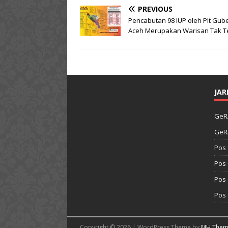
PREVIOUS
Pencabutan 98 IUP oleh Plt Gub
Aceh Merupakan Warisan Tak Te
JAR
GeR
GeR
Pos
Pos
Pos
Pos
Copyright © 2026 | WordPress Theme by
MH Them