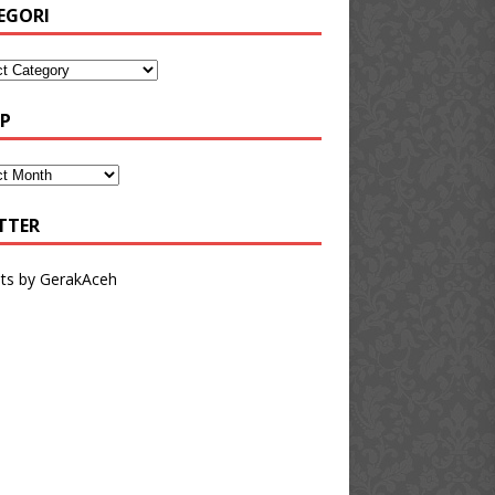
EGORI
IP
TTER
ts by GerakAceh