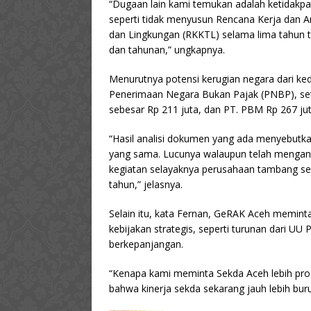
“Dugaan lain kami temukan adalah ketidak
seperti tidak menyusun Rencana Kerja dan A
dan Lingkungan (RKKTL) selama lima tahun t
dan tahunan,” ungkapnya.
Menurutnya potensi kerugian negara dari k
Penerimaan Negara Bukan Pajak (PNBP), seti
sebesar Rp 211 juta, dan PT. PBM Rp 267 jut
“Hasil analisi dokumen yang ada menyebutka
yang sama. Lucunya walaupun telah mengant
kegiatan selayaknya perusahaan tambang sej
tahun,” jelasnya.
Selain itu, kata Fernan, GeRAK Aceh meminta
kebijakan strategis, seperti turunan dari 
berkepanjangan.
“Kenapa kami meminta Sekda Aceh lebih proa
bahwa kinerja sekda sekarang jauh lebih bur