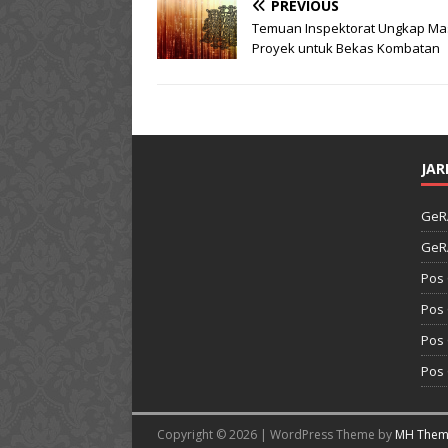
PREVIOUS
Temuan Inspektorat Ungkap Ma
Proyek untuk Bekas Kombatan
JAR
GeR
GeR
Pos
Pos
Pos
Pos
Copyright © 2026 | WordPress Theme by
MH Them