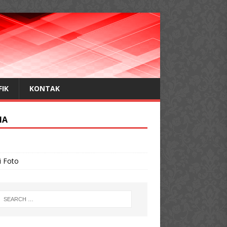
FIK
KONTAK
IA
o
i Foto