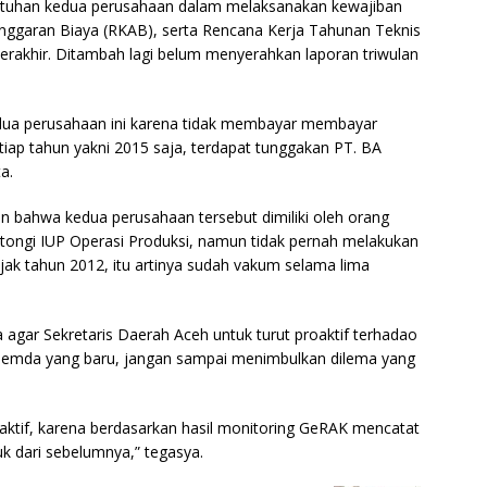
patuhan kedua perusahaan dalam melaksanakan kewajiban
nggaran Biaya (RKAB), serta Rencana Kerja Tahunan Teknis
erakhir. Ditambah lagi belum menyerahkan laporan triwulan
edua perusahaan ini karena tidak membayar membayar
ap tahun yakni 2015 saja, terdapat tunggakan PT. BA
a.
n bahwa kedua perusahaan tersebut dimiliki oleh orang
ongi IUP Operasi Produksi, namun tidak pernah melakukan
ak tahun 2012, itu artinya sudah vakum selama lima
 agar Sekretaris Daerah Aceh untuk turut proaktif terhadao
UU Pemda yang baru, jangan sampai menimbulkan dilema yang
ktif, karena berdasarkan hasil monitoring GeRAK mencatat
uk dari sebelumnya,” tegasya.