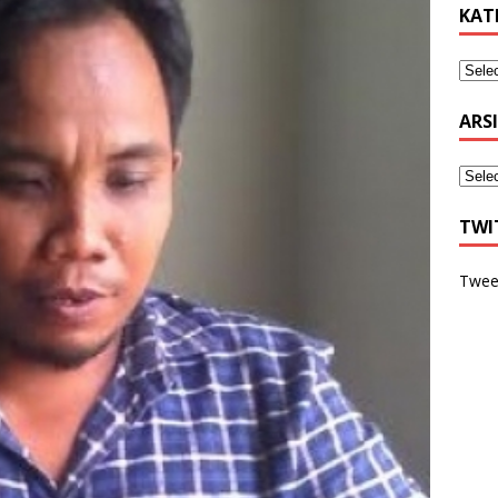
KAT
ARS
TWI
Twee