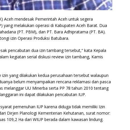
K) Aceh mendesak Pemerintah Aceh untuk segera
) yang melakukan operasi di Kabupaten Aceh Barat. Dua
ahadana (PT. PBM), dan PT. Bara Adhipratama (PT. BA).
ngi izin Operasi Produksi Batubara.
ak pencabutan dua izin tambang tersebut,” kata Kepala
lam kegiatan serial diskusi review izin tambang, Kamis
ew izin yang dilakukan kedua perusahaan tersebut walaupun
eduanya belum menyampaikan rencana reklamasi dan pasca
las melanggar UU Minerba serta PP 78 tahun 2010 tentang
langgaran ini dapat dilakukan pencabutan IUP.
syarat pemenuhan IUP karena diduga tidak memiliki Izin
ari Dirjen Planologi Kementerian Kehutanan, surat nomor:
as 109,2 Ha dari WIUP berada dalam kawasan lindung.