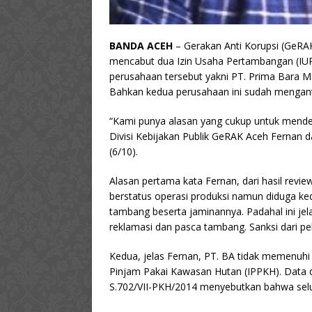
BANDA ACEH
– Gerakan Anti Korupsi (GeRA
mencabut dua Izin Usaha Pertambangan (IUP
perusahaan tersebut yakni PT. Prima Bara M
Bahkan kedua perusahaan ini sudah menganto
“Kami punya alasan yang cukup untuk mendes
Divisi Kebijakan Publik GeRAK Aceh Fernan da
(6/10).
Alasan pertama kata Fernan, dari hasil revi
berstatus operasi produksi namun diduga k
tambang beserta jaminannya. Padahal ini je
reklamasi dan pasca tambang. Sanksi dari pe
Kedua, jelas Fernan, PT. BA tidak memenuhi 
Pinjam Pakai Kawasan Hutan (IPPKH). Data d
S.702/VII-PKH/2014 menyebutkan bahwa selu