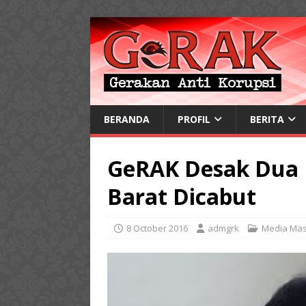
BERANDA
PROFIL
BERITA
GeRAK Desak Dua 
Barat Dicabut
8 October 2016
admgrk
Media Ma